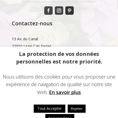
Contactez-nous
13 Av. du Canal
33950 Lege Cap Ferret
La protection de vos données
Siret :
75404245500016
personnelles est notre priorité.
Téléphone :
07.66.31.93.34
Nous utilisons des cookies pour vous proposer une
ncol.couturier@gmail.com
expérience de navigation de qualité sur notre site
Web.
En savoir plus
Tout Accepter
Rejeter
© 2014-2022 - Une réalisation
EDConcept24.fr
-
Mentions légales